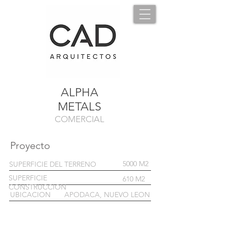
ALPHA
METALS
COMERCIAL
Proyecto
5000 M2
SUPERFICIE DEL TERRENO
SUPERFICIE
610 M2
CONSTRUCCION
UBICACION
APODACA, NUEVO LEON