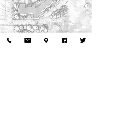
FIL
FILOSOFÍA DE DISEÑO
Diseñar y crear espacios que conecten al usuario con su
personalidad es la base de inspiración en cada uno de
nuestros proyectos. Un traje a la medida que al igual
que nuestro ADN, no se repite.