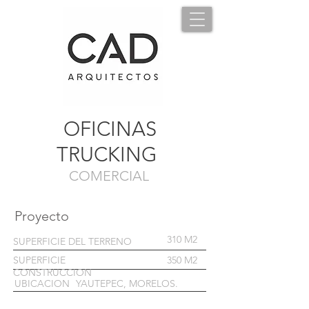
OFICINAS
TRUCKING
COMERCIAL
Proyecto
310 M2
SUPERFICIE DEL TERRENO
SUPERFICIE
350 M2
CONSTRUCCION
UBICACION
YAUTEPEC, MORELOS.