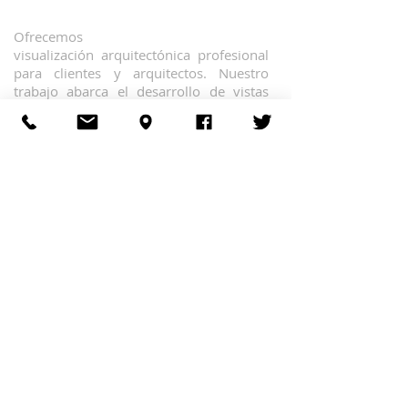
Ofrecemos
visualización arquitectónica profesional
para clientes y arquitectos. Nuestro
trabajo abarca el desarrollo de vistas
foto-realistas que ayudan a la
conceptualización de espacios y
elementos no existentes.